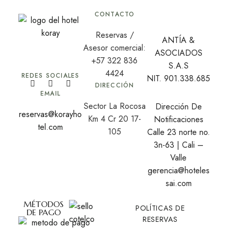
CONTACTO
Reservas /
ANTÍA &
Asesor comercial:
ASOCIADOS
+57 322 836
S.A.S
4424
REDES SOCIALES
NIT. 901.338.685
DIRECCIÓN
EMAIL
Sector La Rocosa
Dirección De
reservas@korayho
Km 4 Cr 20 17-
Notificaciones
tel.com
105
Calle 23 norte no.
3n-63 | Cali –
Valle
gerencia@hoteles
sai.com
MÉTODOS
POLÍTICAS DE
DE PAGO
RESERVAS