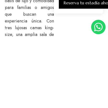
oasis de lujo y comodidad
Reserva tu estadía ah
para familias o amigos
que buscan una
experiencia única. Con
tres lujosas camas king-
size, una amplia sala de
estar y un balcón privado
con vistas panorámicas,
este es el lugar ideal para
relajarse y crear
recuerdos inolvidables
juntos. ¡Haz tu reserva
ahora y comienza a
disfrutar del lujo en su
máxima expresión!
Servicios para
familias